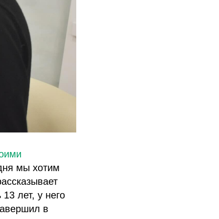
оими
одня мы хотим
рассказывает
13 лет, у него
завершил в