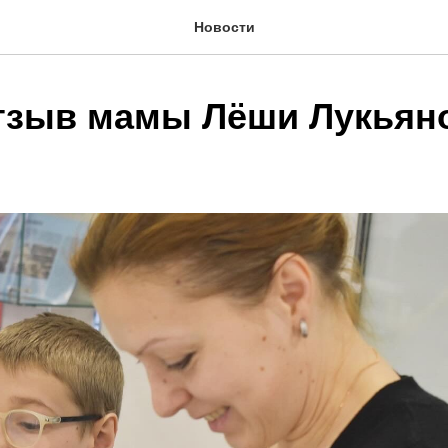
Новости
тзыв мамы Лёши Лукьяно