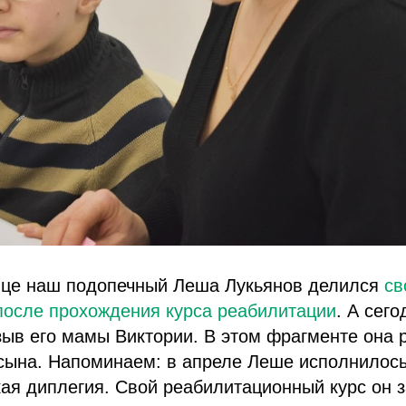
це наш подопечный Леша Лукьянов делился
св
после прохождения курса реабилитации
. А сег
зыв его мамы Виктории. В этом фрагменте она 
сына. Напоминаем: в апреле Леше исполнилось 
ая диплегия. Свой реабилитационный курс он 