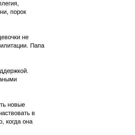
плегия,
ни, порок
девочки не
билитации. Папа
оддержкой.
маными
ить новые
частвовать в
о, когда она