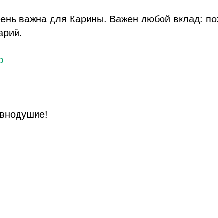
ень важна для Карины. Важен любой вклад: по
арий.
р
авнодушие!