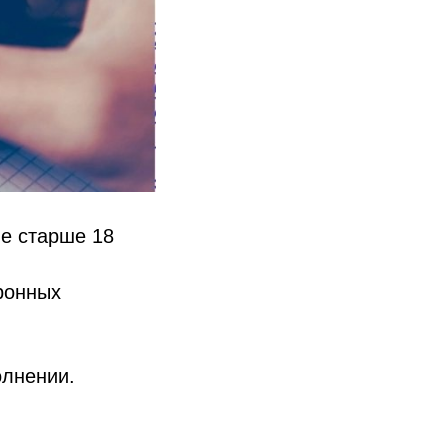
ле старше 18
ронных
олнении.