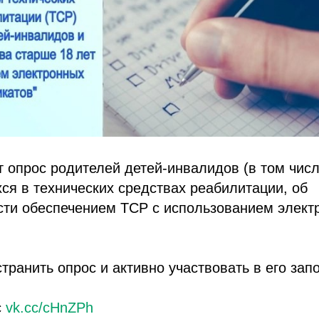
 опрос родителей детей-инвалидов (в том чис
ся в технических средствах реабилитации, об
сти обеспечением ТСР с использованием элект
транить опрос и активно участвовать в его зап
с
vk.cc/cHnZPh