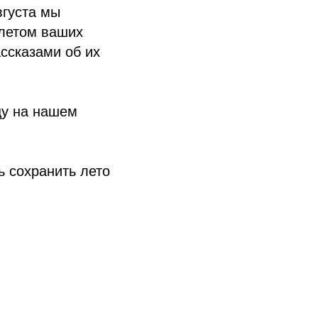
вгуста мы
 летом ваших
ссказами об их
цу на нашем
ь сохранить лето