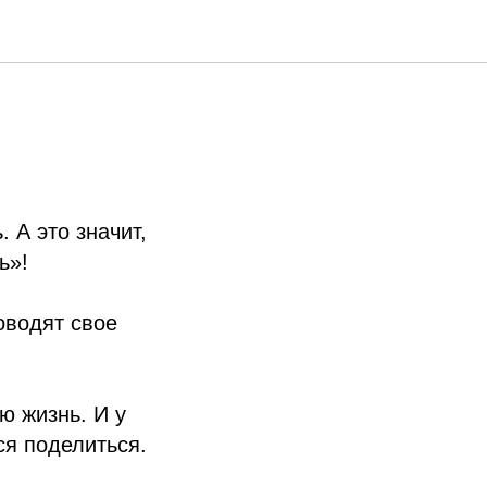
. А это значит,
ь»!
оводят свое
ю жизнь. И у
ся поделиться.