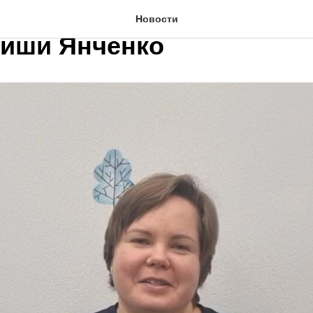
оддержки для родителей
Новости
иши Янченко