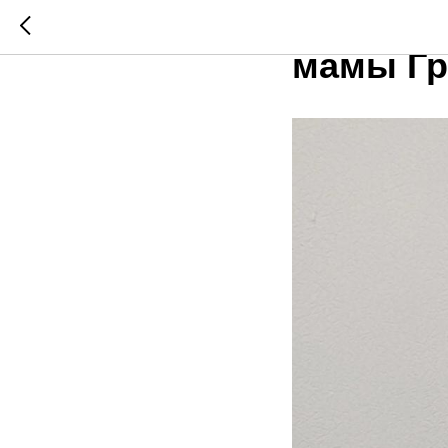
Слова п
мамы Гр