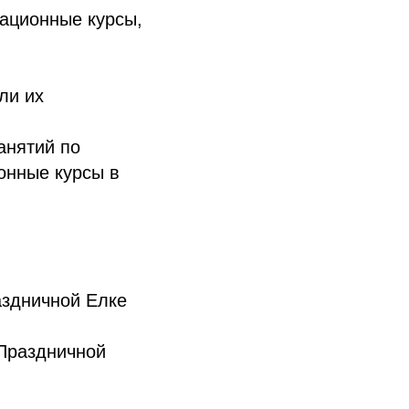
ационные курсы,
ли их
анятий по
онные курсы в
аздничной Елке
 Праздничной