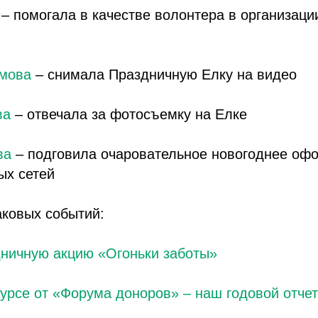
– помогала в качестве волонтера в организаци
мова
– снимала Праздничную Елку на видео
ва
– отвечала за фотосъемку на Елке
ва
– подговила очаровательное новогоднее оф
ых сетей
аковых событий:
дничную акцию «Огоньки заботы»
урсе от «Форума доноров» – наш годовой отчет