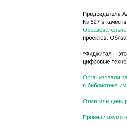
Председатель А
№ 627 в качеств
Образовательн
проектов. Обяз
*Фиджитал – эт
цифровые техно
Организовали з
в библиотеке им
Отметили день 
Провели изумит