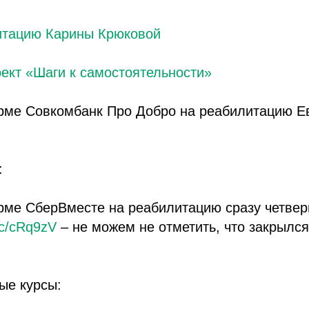
итацию Карины Крюковой
ект «Шаги к самостоятельности»
рме Совкомбанк Про Добро на реабилитацию Е
:
рме СберВместе на реабилитацию сразу четве
cc/cRq9zV
– не можем не отметить, что закрылся
ые курсы: