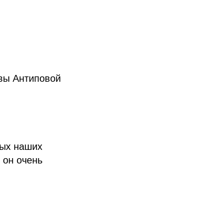
вы Антиповой
рых наших
 он очень