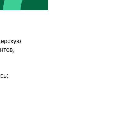
терскую
нтов,
сь: