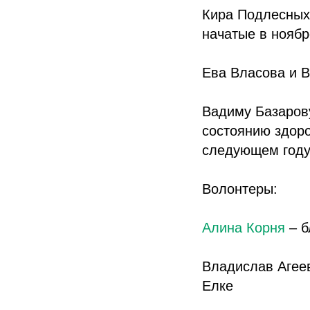
Кира Подлесных
начатые в ноябр
Ева Власова и В
Вадиму Базарову
состоянию здоро
следующем год
Волонтеры:
Алина Корня
– б
Владислав Агее
Елке