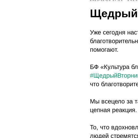
Щедрый 
Уже сегодня на
благотворительн
помогают.
БФ «Культура бл
#ЩедрыйВторни
что благотворит
Мы всецело за т
цепная реакция.
То, что вдохнов
людей стремятся