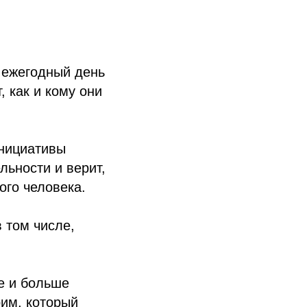
о ежегодный день
 как и кому они
инициативы
льности и верит,
ого человека.
в том числе,
е и больше
рим, который