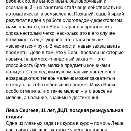
ребенок более выносливый, разговорчивый и
осознанный – на занятиях стал чаще действовать не
автоматически, а осмысленно. Пожалуй, самый яркий
результат виден в работе с логопедом-дефектологом:
маме нравится, что Вова старается произносить
слова настолько четко, насколько это в его случае
возможно. А еще здорово, что стали больше
«включаться» руки. В частности, навык захватывать
предметы. Дело в том, что у Вовы пропали некоторые
навыки, например, «пинцетный захват» – это
способность брать мелкие предметы кончиками
пальцев. С последним курсом навыки постепенно
возвращаются: теперь мальчик может захватить и
потянуть на себя небольшой предмет. Мама Вовы
особо отметила, что такие мелочи – это вовсе не
мелочи, а большие, значимые достижения.
Лёша Сергеев, 11 лет, ДЦП, поздняя резидуальная
стадия
Одна из главных задач из курса в курс – помочь Лёше
расслабить мышцы, которые у него постоянно