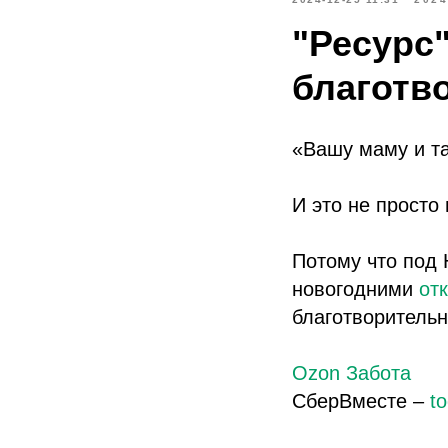
"Ресурс
благотв
«Вашу маму и та
И это не просто
Потому что под 
новогодними
от
благотворитель
Ozon Забота
СберВместе –
t