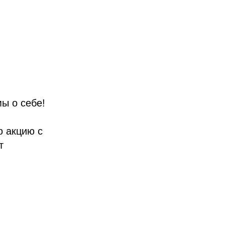
ы о себе!
ю акцию с
т