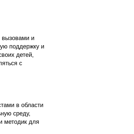
и вызовами и
кую поддержку и
своих детей,
ляться с
стами в области
ную среду,
и методик для