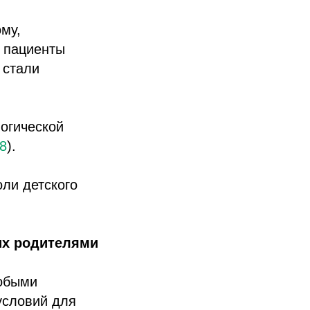
му,
а пациенты
 стали
логической
8
).
ли детского
их родителями
собыми
условий для