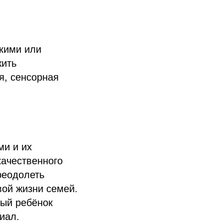
скими или
жить
я, сенсорная
ми и их
качественного
реодолеть
вой жизни семей.
дый ребёнок
иал.