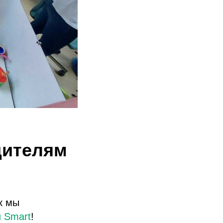
дителям
к мы
 Smart
!