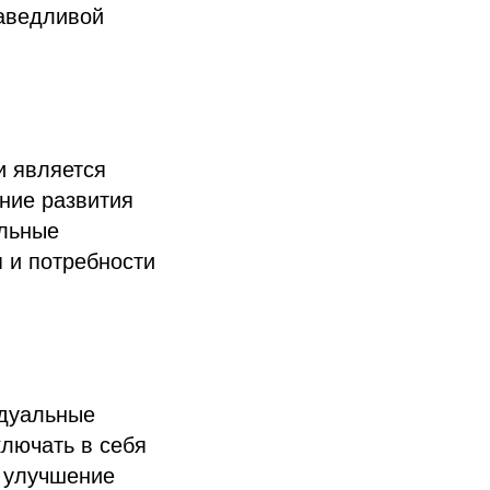
раведливой
и является
ние развития
альные
я и потребности
идуальные
ключать в себя
а улучшение