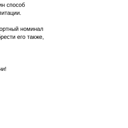
ин способ
литации.
фортный номинал
рести его также,
чи!