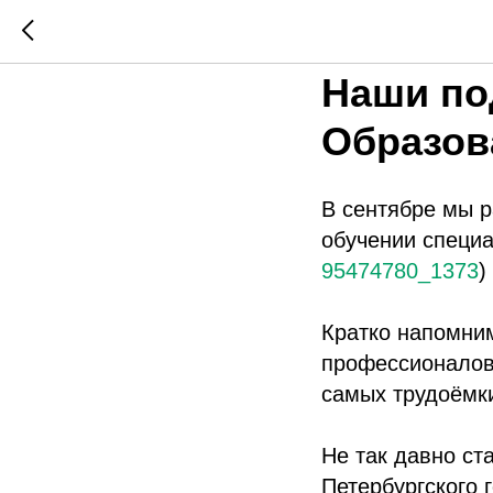
2023-11-24 17:13
Наши по
Образов
В сентябре мы р
обучении специа
95474780_1373
)
Кратко напомни
профессионалов
самых трудоёмк
Не так давно ст
Петербургского 