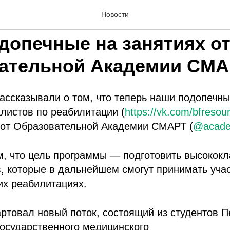
Новости
2023
допечные на занятиях о
ательной Академии СМ
ассказывали о том, что теперь наши подопечн
листов по реабилитации (
https://vk.com/bfresou
 от Образовательной Академии СМАРТ (
@acade
м, что цель программы — подготовить высокок
, которые в дальнейшем смогут принимать учас
их реабилитациях.
артовал новый поток, состоящий из студентов П
государственного медицинского