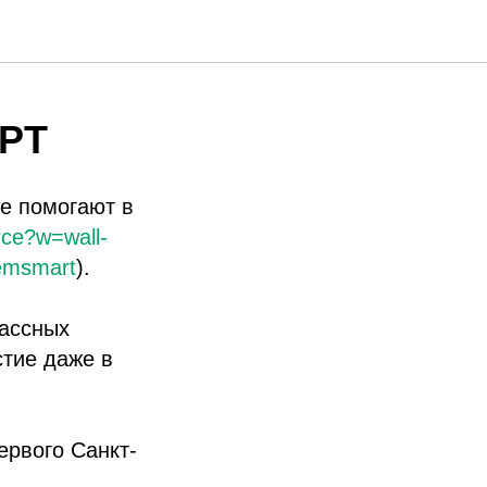
т
АРТ
ые помогают в
rce?w=wall-
msmart
).
лассных
тие даже в
ервого Санкт-