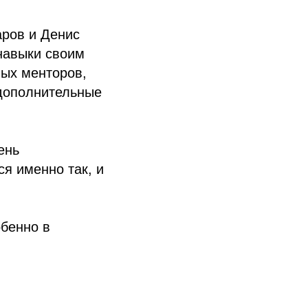
аров и Денис
навыки своим
ных менторов,
 дополнительные
ень
я именно так, и
обенно в