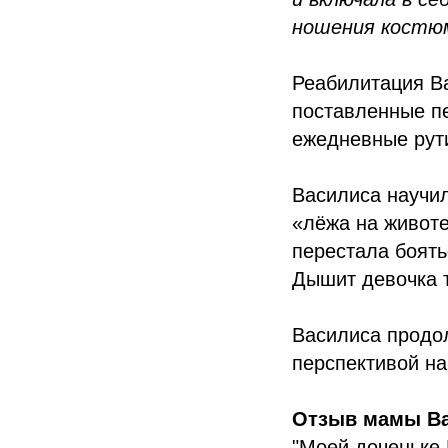
ношения кост
Реабилитация В
поставленные пе
ежедневные рут
Василиса научи
«лёжа на животе
перестала боять
Дышит девочка 
Василиса продол
перспективой н
Отзыв мамы В
"Моей доченьке 