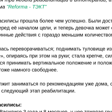
юма
"Reforma - ТЭКТ"
асилисы прошла более чем успешно. Были дост
ред её началом цели, и теперь девочка может
инные действия с гораздо меньшим количество
лась переворачиваться; поднимать туловище и
», опираясь при этом на руки; стала крепче, си
ся принимать вертикальное положение и полож
тоже намного свободнее.
жит заниматься по рекомендациям уже дома, с
а следующий этап реабилитации.
асилисы:
Василисе 3 года и 8 месяцев, у нее тяжелая ге