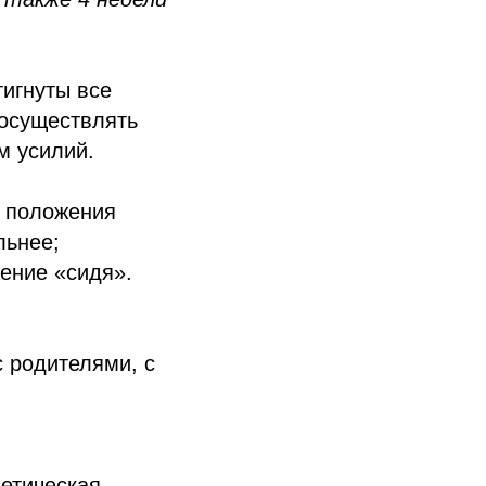
игнуты все
 осуществлять
м усилий.
з положения
льнее;
ение «сидя».
 родителями, с
нетическая