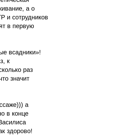
ивание, а о
ТР и сотрудников
ят в первую
ые всадники»!
з, к
сколько раз
что значит
ссаже))) а
но в конце
Василиса
ак здорово!