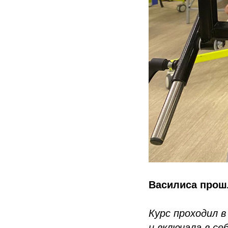
Василиса прош
Курс проходил 
и включала в се