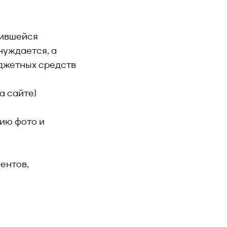
жившейся
нуждается, а
юджетных средств
а сайте)
цию фото и
ентов,