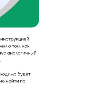
 инструкцией
ем о том, как
нус аналогичный
.
бходимо будет
но найти по