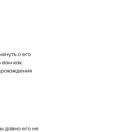
януть о его
 вам как
 прохождения
ы давно его не