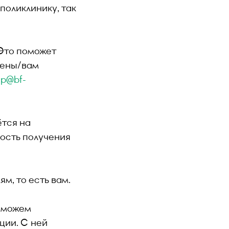
поликлинику, так
 Это поможет
рены/вам
lp@bf-
ётся на
ость получения
м, то есть вам.
а можем
ции. С ней