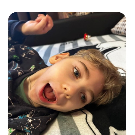
Трембач Кирилл
6 лет
Город:
г. Санкт-Петербург
Диагноз:
ДЦП, спастический тетрапарез
Сбор открыт 20.03.2026